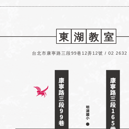
東
湖
教
室
台北市康寧路三段99巷12弄12號 /
02 2632