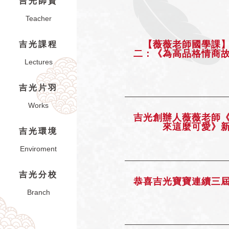
吉光師資
Teacher
【薇薇老師國學課
吉光課程
二：《為高品格情商
Lectures
吉光片羽
Works
吉光創辦人薇薇老師
來這麼可愛》
吉光環境
Enviroment
吉光分校
恭喜吉光寶寶連續三
Branch