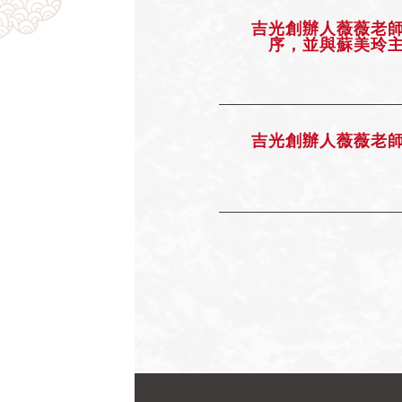
吉光創辦人薇薇老
序，並與蘇美玲
吉光創辦人薇薇老