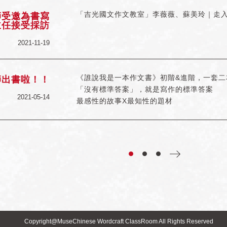
「吉光國文作文教室」李薇薇、蘇美玲｜走
師受邀為書寫
主任接受採訪
2021-11-19
《誰說我是一本作文書》初階&進階，一套二
師出書啦！！
「沒有標準答案」，就是寫作的標準答案
2021-05-14
最感性的故事X最知性的題材
最獨特的「中小學生通識作文課」
各界專家誠摯推薦
專文推薦
★陳怡嘉｜女王的教室
共同推薦
★鄭毓瑜｜台大講座教授
★李隆獻｜台大特聘教授
★楊世瑞｜北一女中退休校長
★陳立｜卓越成功董事長丶陳立教育創辦人
Copyright@MuseChinese Wordcraft ClassRoom All Rights Reserved