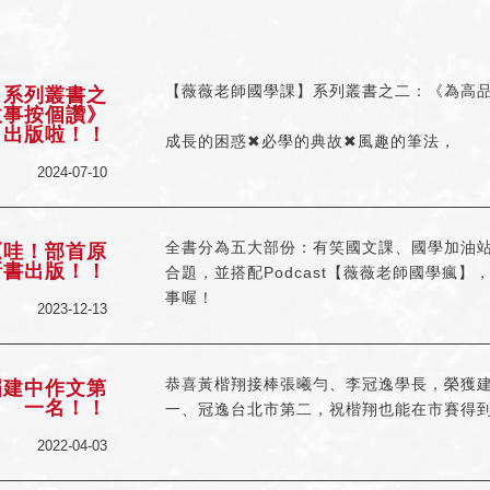
【薇薇老師國學課】系列叢書之二：《為高
】系列叢書之
故事按個讚》
出版啦！！
成長的困惑✖必學的典故✖風趣的筆法，
迸發故事新解的智慧火花。
2024-07-10
全書分為五大部份：有笑國文課、國學加油
《哇！部首原
新書出版！！
合題，並搭配Podcast【薇薇老師國學瘋
事喔！
2023-12-13
恭喜黃楷翔接棒張曦勻、李冠逸學長，榮獲
屆建中作文第
一名！！
一、冠逸台北市第二，祝楷翔也能在市賽得
2022-04-03