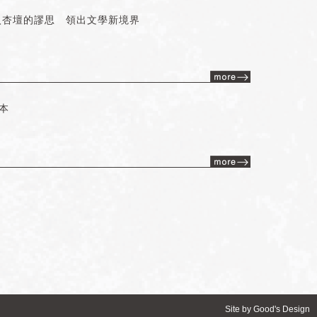
入杏壇的謬思 領出文學新境界
本
Site by
Good's Design