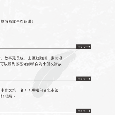
品格情商故事按個讚》
站、故事延長線、主題動動腦、素養混
】，可以聽到薇薇老師親自為小朋友講故
建中作文第一名！！繼曦勻台北市第
到好成績～